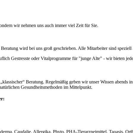
sondern wir nehmen uns auch immer viel Zeit für Sie.
eratung wird bei uns groß geschrieben. Alle Mitarbeiter sind speziell 
lich Gestresste oder Vitalprogramme für "junge Alte" - wir bieten jed
 „klassischer“ Beratung. Regelmäßig geben wir unser Wissen abends in
natürlichen Gesundheitsmethoden im Mittelpunkt.
er
:
derma, Caudalie, Allergika, Phyto, PHA-Tierarzneimittel, Taoasis, Ort