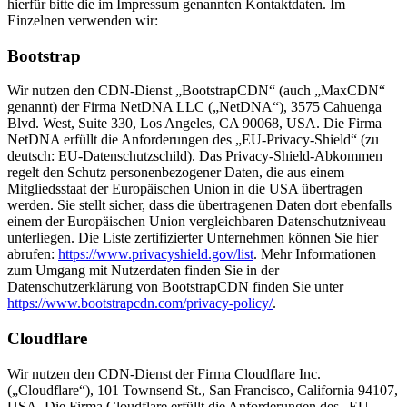
hierfür bitte die im Impressum genannten Kontaktdaten. Im
Einzelnen verwenden wir:
Bootstrap
Wir nutzen den CDN-Dienst „BootstrapCDN“ (auch „MaxCDN“
genannt) der Firma NetDNA LLC („NetDNA“), 3575 Cahuenga
Blvd. West, Suite 330, Los Angeles, CA 90068, USA. Die Firma
NetDNA erfüllt die Anforderungen des „EU-Privacy-Shield“ (zu
deutsch: EU-Datenschutzschild). Das Privacy-Shield-Abkommen
regelt den Schutz personenbezogener Daten, die aus einem
Mitgliedsstaat der Europäischen Union in die USA übertragen
werden. Sie stellt sicher, dass die übertragenen Daten dort ebenfalls
einem der Europäischen Union vergleichbaren Datenschutzniveau
unterliegen. Die Liste zertifizierter Unternehmen können Sie hier
abrufen:
https://www.privacyshield.gov/list
. Mehr Informationen
zum Umgang mit Nutzerdaten finden Sie in der
Datenschutzerklärung von BootstrapCDN finden Sie unter
https://www.bootstrapcdn.com/privacy-policy/
.
Cloudflare
Wir nutzen den CDN-Dienst der Firma Cloudflare Inc.
(„Cloudflare“), 101 Townsend St., San Francisco, California 94107,
USA. Die Firma Cloudflare erfüllt die Anforderungen des „EU-