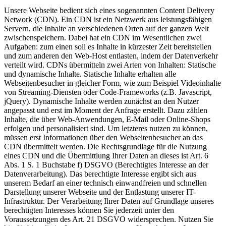
Unsere Webseite bedient sich eines sogenannten Content Delivery
Network (CDN). Ein CDN ist ein Netzwerk aus leistungsfähigen
Servern, die Inhalte an verschiedenen Orten auf der ganzen Welt
zwischenspeichern. Dabei hat ein CDN im Wesentlichen zwei
Aufgaben: zum einen soll es Inhalte in kürzester Zeit bereitstellen
und zum anderen den Web-Host entlasten, indem der Datenverkehr
verteilt wird. CDNs übermitteln zwei Arten von Inhalten: Statische
und dynamische Inhalte. Statische Inhalte erhalten alle
Webseitenbesucher in gleicher Form, wie zum Beispiel Videoinhalte
von Streaming-Diensten oder Code-Frameworks (z.B. Javascript,
jQuery). Dynamische Inhalte werden zunächst an den Nutzer
angepasst und erst im Moment der Anfrage erstellt. Dazu zählen
Inhalte, die über Web-Anwendungen, E-Mail oder Online-Shops
erfolgen und personalisiert sind. Um letzteres nutzen zu können,
müssen erst Informationen über den Webseitenbesucher an das
CDN übermittelt werden. Die Rechtsgrundlage für die Nutzung
eines CDN und die Übermittlung Ihrer Daten an dieses ist Art. 6
Abs. 1 S. 1 Buchstabe f) DSGVO (Berechtigtes Interesse an der
Datenverarbeitung). Das berechtigte Interesse ergibt sich aus
unserem Bedarf an einer technisch einwandfreien und schnellen
Darstellung unserer Webseite und der Entlastung unserer IT-
Infrastruktur. Der Verarbeitung Ihrer Daten auf Grundlage unseres
berechtigten Interesses können Sie jederzeit unter den
Voraussetzungen des Art. 21 DSGVO widersprechen. Nutzen Sie